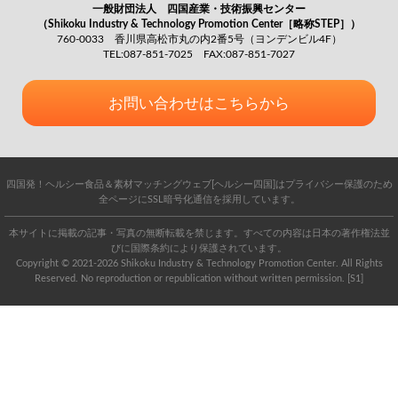
一般財団法人 四国産業・技術振興センター
（Shikoku Industry & Technology Promotion Center［略称STEP］）
760-0033 香川県高松市丸の内2番5号（ヨンデンビル4F）
TEL:087-851-7025 FAX:087-851-7027
お問い合わせはこちらから
四国発！ヘルシー食品＆素材マッチングウェブ[ヘルシー四国]はプライバシー保護のため
全ページにSSL暗号化通信を採用しています。
本サイトに掲載の記事・写真の無断転載を禁じます。すべての内容は日本の著作権法並
びに国際条約により保護されています。
Copyright © 2021-2026 Shikoku Industry & Technology Promotion Center. All Rights
Reserved. No reproduction or republication without written permission. [S1]