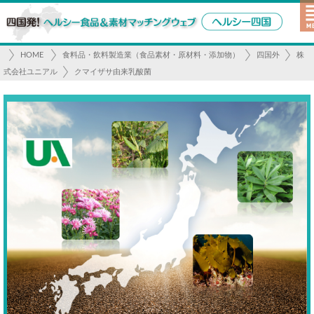
HOME
食料品・飲料製造業（食品素材・原材料・添加物）
四国外
株
式会社ユニアル
クマイザサ由来乳酸菌