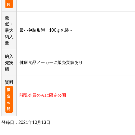
開
最
低・
最小包装形態：100ｇ包装～
最大
納入
量
納入
健康食品メーカーに販売実績あり
先実
績
資料
限
閲覧会員のみに限定公開
定
公
開
登録日：2021年10月13日