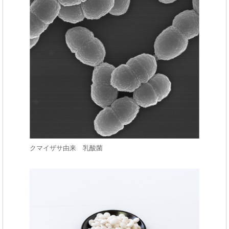
クマイザサ由来 乳酸菌