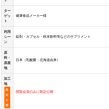
ト
ター
健康食品メーカー様
ゲッ
ト
利用
錠剤・カプセル・粉末飲料等などのサプリメント
シー
ン
原
料・
日本（乳酸菌：北海道由来）
原産
地
加工
地
限
閲覧会員のみに限定公開
定
公
開