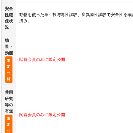
安全
動物を使った単回投与毒性試験、変異原性試験で安全性を確
性確
済み。
保状
況
効
果・
効能
閲覧会員のみに限定公開
限
定
公
開
共同
研究
等の
有無
閲覧会員のみに限定公開
限
定
公