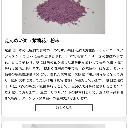
えんめい楽（紫菊花）粉末
紫菊は日本の伝統的な食材の一つです。菊は元来漢方生薬（チャイニーズメ
ディスン）では不老長寿霊草とされ、日本でも古くより「国の象徴を示す
花」として敬われ、秋には菊の花を浸した酒を酌み交わして長寿を願う儀式
を行う習慣があります。 数ある食用菊の中でも、赤紫色の「延命楽」という
品種の機能性評価研究にて、優れた抗糖化・抗酸化作用が明らかとなってお
り、臨床試験において美容作用（肌質改善）を確認しています。 独自製法に
より低加熱での乾燥・殺菌を行うことで、色調や成分を劣化させることなく
粉末化しております。 主に、サプリメントの原材料として、お子様～高齢者
まで幅広いターゲットの商品への使用実績があります。
詳しく見る