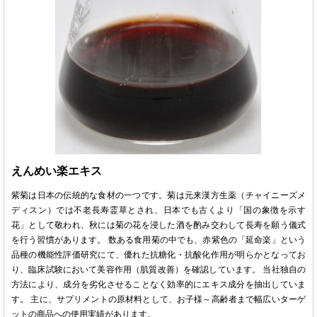
えんめい楽エキス
紫菊は日本の伝統的な食材の一つです。菊は元来漢方生薬（チャイニーズメ
ディスン）では不老長寿霊草とされ、日本でも古くより「国の象徴を示す
花」として敬われ、秋には菊の花を浸した酒を酌み交わして長寿を願う儀式
を行う習慣があります。 数ある食用菊の中でも、赤紫色の「延命楽」という
品種の機能性評価研究にて、優れた抗糖化・抗酸化作用が明らかとなってお
り、臨床試験において美容作用（肌質改善）を確認しています。 当社独自の
方法により、成分を劣化させることなく効率的にエキス成分を抽出していま
す。 主に、サプリメントの原材料として、お子様～高齢者まで幅広いターゲ
ットの商品への使用実績があります。